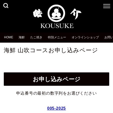
HOME
海鮮
たこ焼き
特別メニュー
オンラインショップ
お問
海鮮 山吹コースお申し込みページ
お申し込みページ
申込番号の最初の数字列をお選びください
005-2025