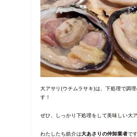
大アサリ(ウチムラサキ)は、下処理で調
す！
ぜひ、しっかり下処理をして美味しい大
わたしたち皓介は
大あさりの仲卸業者
で