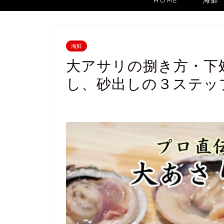
HOME
海鮮
海鮮
大アサリの捌き方・下
し、砂出しの３ステッ