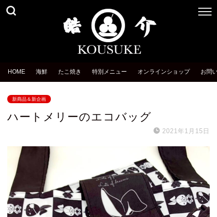
HOME
海鮮
たこ焼き
特別メニュー
オンラインショップ
お問
新商品＆新企画
ハートメリーのエコバッグ
2021年1月15日