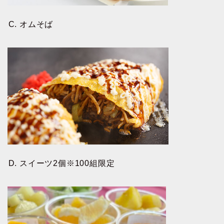
C. オムそば
D. スイーツ2個※100組限定